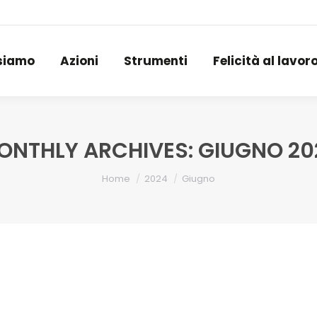
 siamo
Azioni
Strumenti
Felicità al lavo
 siamo
Azioni
Strumenti
Felicità al lavor
ONTHLY ARCHIVES:
GIUGNO 20
You are here:
Home
2024
Giugno