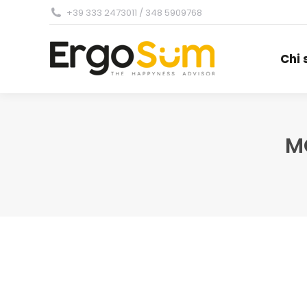
+39 333 2473011 / 348 5909768
Chi
Chi
M