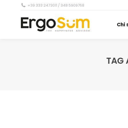
+39 333 2473011 / 348 5909768
Chi
Chi
TAG 