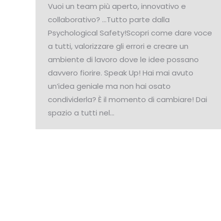
Vuoi un team più aperto, innovativo e
collaborativo? …Tutto parte dalla
Psychological Safety!Scopri come dare voce
a tutti, valorizzare gli errori e creare un
ambiente di lavoro dove le idee possano
davvero fiorire. Speak Up! Hai mai avuto
un’idea geniale ma non hai osato
condividerla? È il momento di cambiare! Dai
spazio a tutti nel…