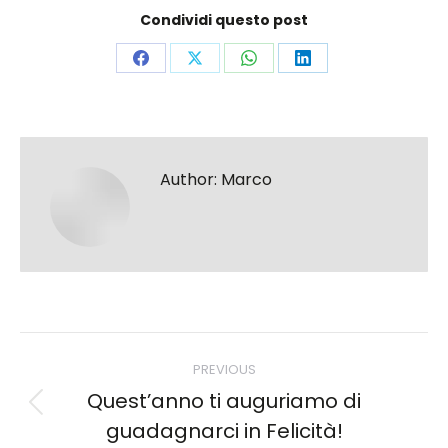
Condividi questo post
Share
Share
Share
Share
on
on
on
on
Facebook
X
WhatsApp
LinkedIn
Author:
Marco
Post
PREVIOUS
navigation
Quest’anno ti auguriamo di
Previous
guadagnarci in Felicità!
post: