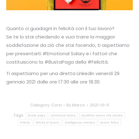
Quanto ci guadagni in felicità con il tuo lavoro?
Se te lo stai chiedendo e vuoi trarre la maggior
soddisfazione da ciò che stai facendo, ti aspettiamo
per presentarti #Emotional Salary e i fattori che
costituiscono la #BustaPaga della #Felicità.
Ti aspettiamo per una diretta Linkedin venerdì 29
gennaio 2021 dalle ore 17:30 alle ore 18:30.
Category:
Corsi
By
Marco
2021-01-11
Tags:
busta paga
emotional salary
equilibrio lavoro vita privata
felicità
felicità al lavoro
intelligenza emotiva
lavoro felice