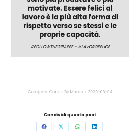
motivate. Essere felici al
lavoro è la più alta forma di
rispetto verso se stessi e le
proprie capacità.
#FOLLOWTHEGIRAFFE – #LAVOROFELICE
Category:
Corsi
By
Marco
2020-03-04
Condividi questo post
Share
Share
Share
Share