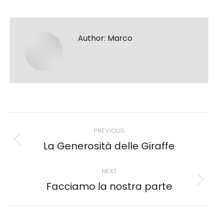
on
on
on
on
Facebook
X
WhatsApp
LinkedIn
Author:
Marco
Post
PREVIOUS
navigation
La Generosità delle Giraffe
Previous
post:
NEXT
Facciamo la nostra parte
Next
post: