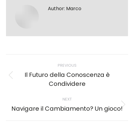
Author:
Marco
Post
PREVIOUS
navigation
Il Futuro della Conoscenza è
Previous
Condividere
post:
NEXT
Navigare il Cambiamento? Un gioco!
Next
post: