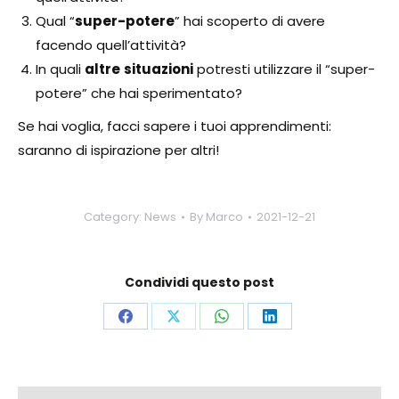
Qual “
super-potere
” hai scoperto di avere
facendo quell’attività?
In quali
altre
situazioni
potresti utilizzare il “super-
potere” che hai sperimentato?
Se hai voglia, facci sapere i tuoi apprendimenti:
saranno di ispirazione per altri!
Category:
News
By
Marco
2021-12-21
Condividi questo post
Share
Share
Share
Share
on
on
on
on
Facebook
X
WhatsApp
LinkedIn